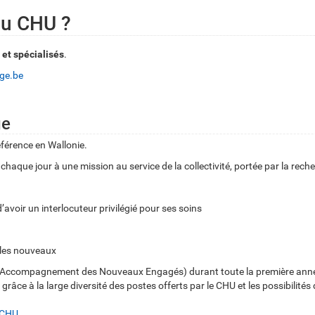
 au CHU ?
 et spécialisés
.
ege.be
ge
férence en Wallonie.
haque jour à une mission au service de la collectivité, portée par la rech
d’avoir un interlocuteur privilégié pour ses soins
r les nouveaux
e l’Accompagnement des Nouveaux Engagés) durant toute la première an
âce à la large diversité des postes offerts par le CHU et les possibilités
u CHU