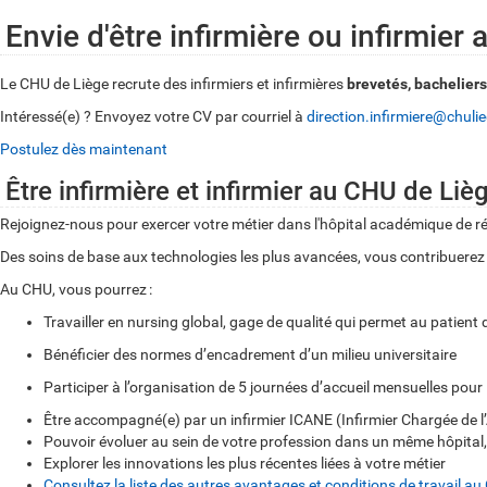
Envie d'être infirmière ou infirmier
Le CHU de Liège recrute des infirmiers et infirmières
brevetés, bacheliers
Intéressé(e) ? Envoyez votre CV par courriel à
direction.infirmiere@chuli
Postulez dès maintenant
Être infirmière et infirmier au CHU de Liè
Rejoignez-nous pour exercer votre métier dans l'hôpital académique de ré
Des soins de base aux technologies les plus avancées, vous contribuerez c
Au CHU, vous pourrez :
Travailler en nursing global, gage de qualité qui permet au patient 
Bénéficier des normes d’encadrement d’un milieu universitaire
Participer à l’organisation de 5 journées d’accueil mensuelles pou
Être accompagné(e) par un infirmier ICANE (Infirmier Chargée d
Pouvoir évoluer au sein de votre profession dans un même hôpital, gr
Explorer les innovations les plus récentes liées à votre métier
Consultez la liste des autres avantages et conditions de travail a