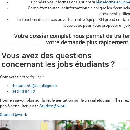
Encodez vos informations sur notre
plateforme en ligne
C
Complétez toutes les informations ainsi que les éventuels
documents utiles
o
En fonction des places ouvertes, notre équipe RH prend contact
m
avec vous pour vous proposer un job
m
Votre dossier complet nous permet de traiter
e
votre demande plus rapidement.
n
Vous avez des questions
t
concernant les jobs étudiants ?
ç
a
Contactez notre équipe :
f
rhetudiants@chuliege.be
04 323 84 92
o
Pour en savoir plus sur la réglementation sur le travail étudiant, n'hésitez
n
pas à consulter le site
Student@work
.
c
Student@work
t