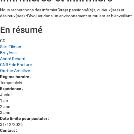
Nous recherchons des infirmier(ère)s passionné(e)s, curieux(ses) et
désireux(ses) d’évoluer dans un environnement stimulant et bienveillant.
En résumé
Type
CDI
de
Lieu
Sart Tilman
contrat
de
Bruyères
:
travail
André Renard
:
CNRF de Fraiture
Ourthe-Amblève
Régime horaire :
Temps-plein
Expérience :
Junior
1 an
2 ans
3 ans
Date limite pour postuler :
31/12/2026
Contact :