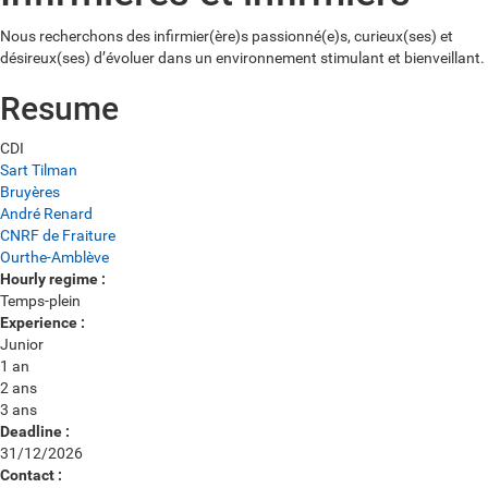
Nous recherchons des infirmier(ère)s passionné(e)s, curieux(ses) et
désireux(ses) d’évoluer dans un environnement stimulant et bienveillant.
Resume
Type
CDI
of
Workplace
Sart Tilman
contract
:
Bruyères
:
André Renard
CNRF de Fraiture
Ourthe-Amblève
Hourly regime :
Temps-plein
Experience :
Junior
1 an
2 ans
3 ans
Deadline :
31/12/2026
Contact :