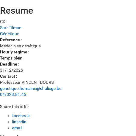
Resume
Type
CDI
of
Workplace
Sart Tilman
contract
:
Related
Génétique
:
Services
Reference :
:
Médecin en génétique
Hourly regime :
Temps-plein
Deadline :
31/12/2026
Contact :
Professeur VINCENT BOURS
genetique.humaine@chuliege.be
04/323.81.45
Share this offer
facebook
linkedin
email