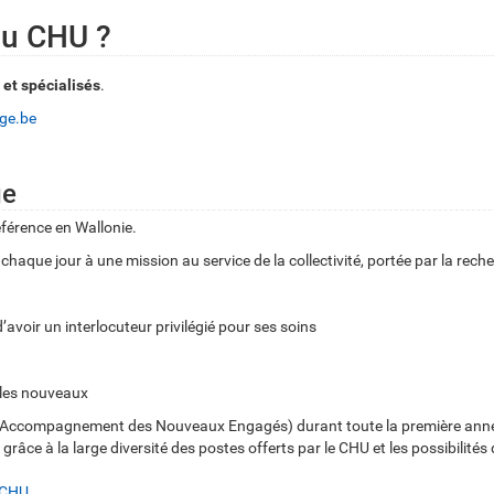
 au CHU ?
 et spécialisés
.
ege.be
ge
férence en Wallonie.
haque jour à une mission au service de la collectivité, portée par la rech
d’avoir un interlocuteur privilégié pour ses soins
r les nouveaux
e l’Accompagnement des Nouveaux Engagés) durant toute la première an
âce à la large diversité des postes offerts par le CHU et les possibilités
u CHU