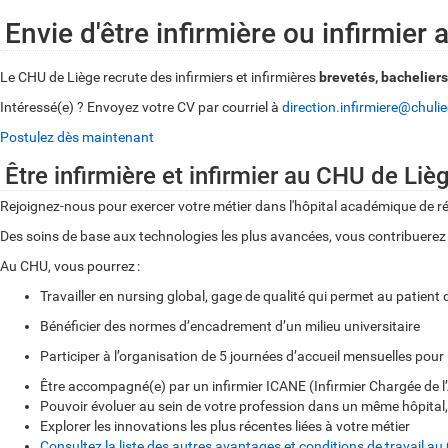
Envie d'être infirmière ou infirmier
Le CHU de Liège recrute des infirmiers et infirmières
brevetés, bacheliers
Intéressé(e) ? Envoyez votre CV par courriel à
direction.infirmiere@chuli
Postulez dès maintenant
Être infirmière et infirmier au CHU de Liè
Rejoignez-nous pour exercer votre métier dans l'hôpital académique de ré
Des soins de base aux technologies les plus avancées, vous contribuerez c
Au CHU, vous pourrez :
Travailler en nursing global, gage de qualité qui permet au patient 
Bénéficier des normes d’encadrement d’un milieu universitaire
Participer à l’organisation de 5 journées d’accueil mensuelles pou
Être accompagné(e) par un infirmier ICANE (Infirmier Chargée d
Pouvoir évoluer au sein de votre profession dans un même hôpital, gr
Explorer les innovations les plus récentes liées à votre métier
Consultez la liste des autres avantages et conditions de travail a