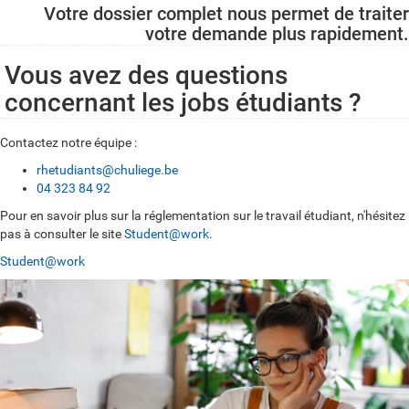
m
Votre dossier complet nous permet de traiter
e
votre demande plus rapidement.
n
Vous avez des questions
t
concernant les jobs étudiants ?
ç
a
Contactez notre équipe :
f
rhetudiants@chuliege.be
04 323 84 92
o
Pour en savoir plus sur la réglementation sur le travail étudiant, n'hésitez
n
pas à consulter le site
Student@work
.
c
Student@work
t
i
o
n
n